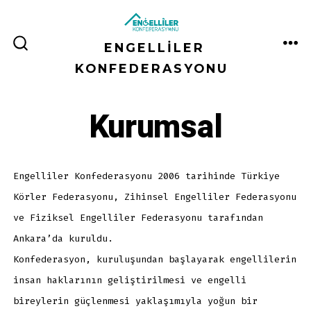
İçeriğe
atla
ENGELLILER
ME
ARAMA
ÇUBUĞUNU
KONFEDERASYONU
GÖSTER/GIZLE
Kurumsal
Engelliler Konfederasyonu 2006 tarihinde Türkiye
Körler Federasyonu, Zihinsel Engelliler Federasyonu
ve Fiziksel Engelliler Federasyonu tarafından
Ankara’da kuruldu.
Konfederasyon, kuruluşundan başlayarak engellilerin
insan haklarının geliştirilmesi ve engelli
bireylerin güçlenmesi yaklaşımıyla yoğun bir