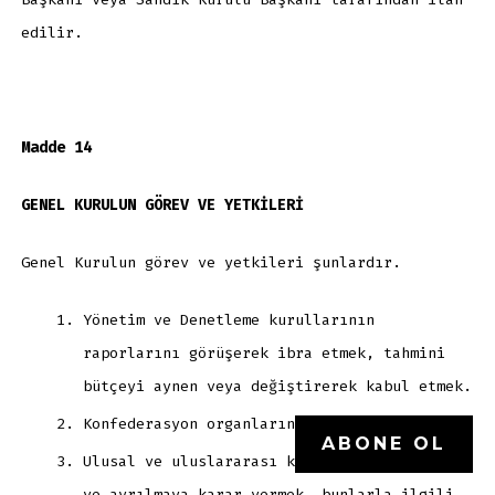
edilir.
Madde 14
GENEL KURULUN GÖREV VE YETKİLERİ
Genel Kurulun görev ve yetkileri şunlardır.
Yönetim ve Denetleme kurullarının
raporlarını görüşerek ibra etmek, tahmini
bütçeyi aynen veya değiştirerek kabul etmek.
Konfederasyon organlarını seçmek.
ABONE OL
Ulusal ve uluslararası kuruluşlara katılmaya
ve ayrılmaya karar vermek, bunlarla ilgili