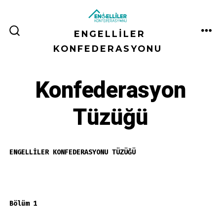
İçeriğe
atla
ENGELLILER
ME
ARAMA
ÇUBUĞUNU
KONFEDERASYONU
GÖSTER/GIZLE
Konfederasyon
Tüzüğü
ENGELLİLER KONFEDERASYONU TÜZÜĞÜ
Bölüm 1