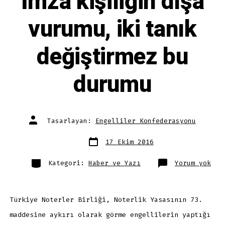
İmza kişiliğin dışa
vurumu, iki tanık
değiştirmez bu
durumu
Yazının
Tasarlayan:
Engelliler Konfederasyonu
yazarı
Yazı
17 Ekim 2016
tarihi
Kategoriler
İmz
Kategori:
Haber ve Yazı
Yorum yok
kiş
dış
vur
iki
tan
değ
Türkiye Noterler Birliği, Noterlik Yasasının 73.
bu
dur
maddesine aykırı olarak görme engellilerin yaptığı