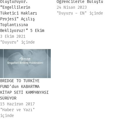
Oluşturuyor.
Öğrencilerle Buluştu
“Engellilerin
24 Nisan 2023
Tüketici Hakları
"Duyuru - EN" içinde
Projesi” Açılış
Toplantısına
Bekliyoruz!“ 5 Ekim
2021-Salı 15:00 Zoom
3 Ekim 2021
Uygulaması Açılış
"Duyuru" içinde
toplantısı ZOOM
üzerinden
yapılacaktır ve
katılım 100 kişiyle
sınırlıdır.
Toplantıya katılmak
BRIDGE TO TURKİYE
için
FUND’dun KABARTMA
senaykececi@gmail.com
KİTAP SETİ KAMPANYASI
adresinden başvuru
SÜRÜYOR
yapanlara zoom linki
15 Haziran 2017
gönderilecektir.
"Haber ve Yazı"
içinde