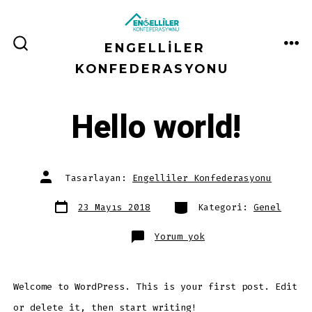
İçeriğe
atla
ENGELLILER
ME
ARAMA
ÇUBUĞUNU
KONFEDERASYONU
GÖSTER/GIZLE
Hello world!
Yazının
Tasarlayan:
Engelliler Konfederasyonu
yazarı
Yazı
Kategoriler
23 Mayıs 2018
Kategori:
Genel
tarihi
Hello
Yorum yok
world!
Welcome to WordPress. This is your first post. Edit
or delete it, then start writing!