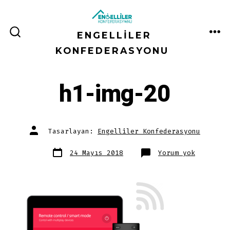
İçeriğe
atla
ENGELLILER
ME
ARAMA
ÇUBUĞUNU
KONFEDERASYONU
GÖSTER/GIZLE
h1-img-20
Yazının
Tasarlayan:
Engelliler Konfederasyonu
yazarı
Yazı
h1-
24 Mayıs 2018
Yorum yok
tarihi
img-
20