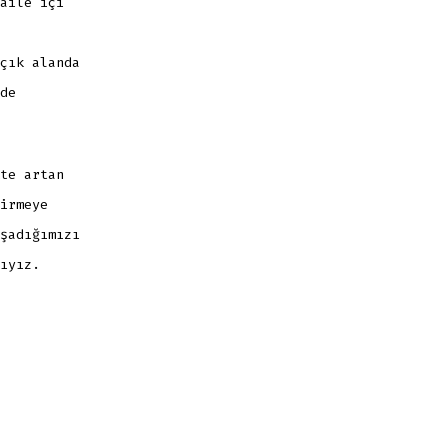
aile içi
çık alanda
de
te artan
irmeye
şadığımızı
ıyız.