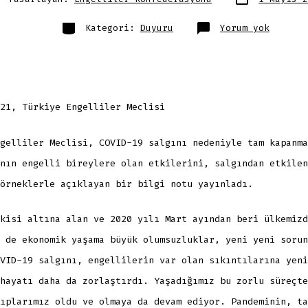
tarihi
arı
Kategoriler
ENGELLİ
Kategori:
Duyuru
Yorum yok
PANDEMİ
SÜRECİ
VE
TAM
KAPANMA
21, Türkiye Engelliler Meclisi
gelliler Meclisi, COVID-19 salgını nedeniyle tam kapanma
nın engelli bireylere olan etkilerini, salgından etkilen
örneklerle açıklayan bir bilgi notu yayınladı.
kisi altına alan ve 2020 yılı Mart ayından beri ülkemizd
 de ekonomik yaşama büyük olumsuzluklar, yeni yeni sorun
VID-19 salgını, engellilerin var olan sıkıntılarına yeni
hayatı daha da zorlaştırdı. Yaşadığımız bu zorlu süreçte
ıplarımız oldu ve olmaya da devam ediyor. Pandeminin, ta