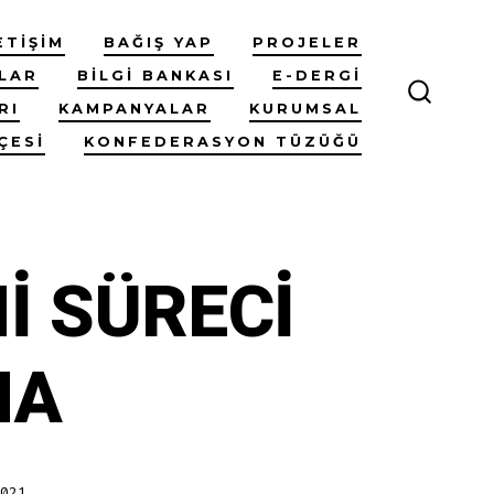
ETIŞIM
BAĞIŞ YAP
PROJELER
LAR
BILGI BANKASI
E-DERGI
RI
KAMPANYALAR
KURUMSAL
ARAMA
ÇUBUĞ
GÖSTER
ÇESI
KONFEDERASYON TÜZÜĞÜ
İ SÜRECİ
MA
021