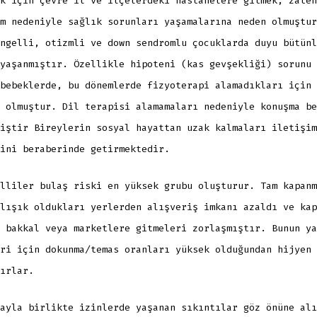
k için çevre il ve ilçelerdeki hastanelere gitmek, zaten
m nedeniyle sağlık sorunları yaşamalarına neden olmuştur
ngelli, otizmli ve down sendromlu çocuklarda duyu bütünl
yaşanmıştır. Özellikle hipoteni (kas gevşekliği) sorunu 
bebeklerde, bu dönemlerde fizyoterapi alamadıkları için 
 olmuştur. Dil terapisi alamamaları nedeniyle konuşma be
iştir Bireylerin sosyal hayattan uzak kalmaları iletişim
ini beraberinde getirmektedir.
lliler bulaş riski en yüksek grubu oluşturur. Tam kapanm
lışık oldukları yerlerden alışveriş imkanı azaldı ve kap
 bakkal veya marketlere gitmeleri zorlaşmıştır. Bunun ya
ri için dokunma/temas oranları yüksek olduğundan hijyen 
ırlar.
ayla birlikte izinlerde yaşanan sıkıntılar göz önüne alı