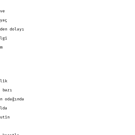
ve
yaç
den dolayı
lgi
m
lik
 bazı
n odağında
lda
utin