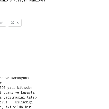
OĞLU & Hüseyin PEHLİVAN
ok
X
na ve Kamuoyuna
ru
0 yılı bitmeden
S puanı ve kurayla
a yapılmasını talep
yoruz! Bilindiği
e, iki yılda bir