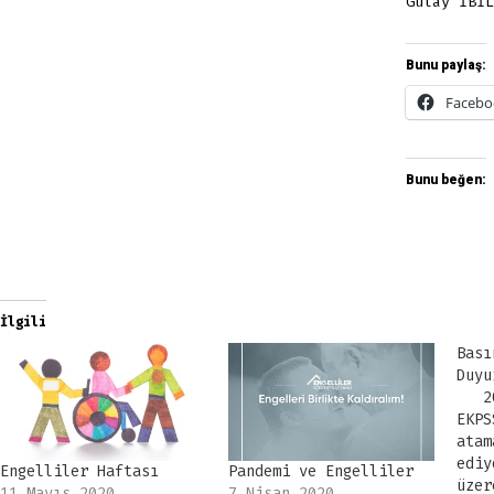
Gülay İBİL
Bunu paylaş:
Facebo
Bunu beğen:
İlgili
Bası
Duyu
202
EKPS
atam
edi
Engelliler Haftası
Pandemi ve Engelliler
üzer
11 Mayıs 2020
7 Nisan 2020