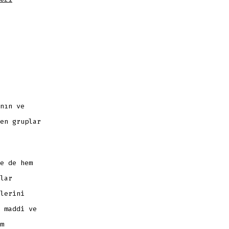
LERDE
nın ve
en gruplar
e de hem
lar
lerini
 maddi ve
m