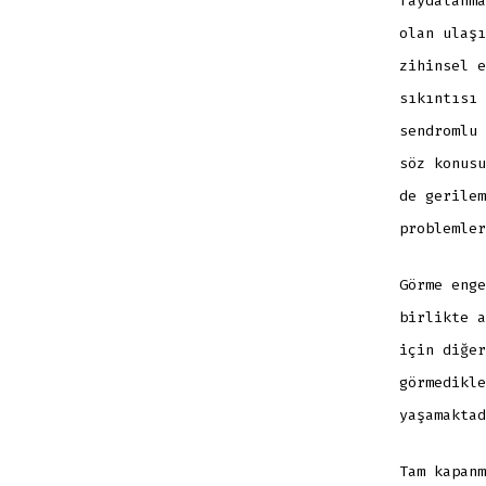
faydalanma
olan ulaşı
zihinsel e
sıkıntısı 
sendromlu 
söz konusu
de gerilem
problemler
Görme enge
birlikte a
için diğer
görmedikle
yaşamaktad
Tam kapanm