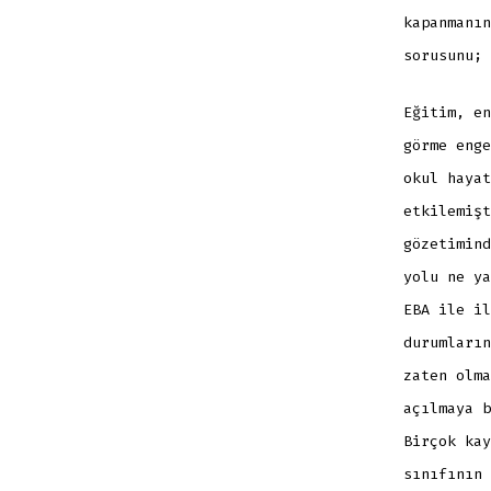
kapanmanın
sorusunu; 
Eğitim, en
görme enge
okul hayat
etkilemişt
gözetimind
yolu ne ya
EBA ile il
durumların
zaten olma
açılmaya b
Birçok kay
sınıfının 