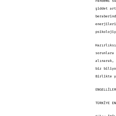
Pandemi sü
şiddet art
beraberind
enerjileri
psikolojiy
Hazırlıksı
sorunlara 
alınarak, 
biz biliyo
Birlikte y
ENGELLİLER
TÜRKİYE EN