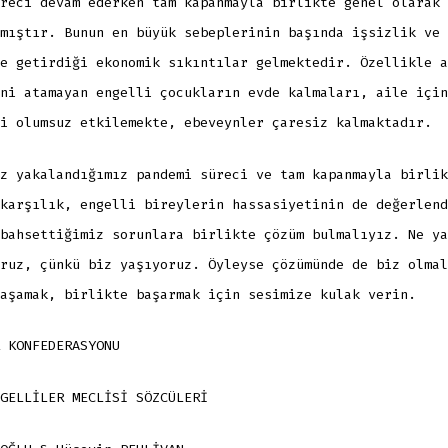
reci devam ederken tam kapanmayla birlikte genel olarak 
mıştır. Bunun en büyük sebeplerinin başında işsizlik ve
e getirdiği ekonomik sıkıntılar gelmektedir. Özellikle a
ni atamayan engelli çocukların evde kalmaları, aile için
i olumsuz etkilemekte, ebeveynler çaresiz kalmaktadır.
z yakalandığımız pandemi süreci ve tam kapanmayla birlik
karşılık, engelli bireylerin hassasiyetinin de değerlend
bahsettiğimiz sorunlara birlikte çözüm bulmalıyız. Ne ya
ruz, çünkü biz yaşıyoruz. Öyleyse çözümünde de biz olmal
aşamak, birlikte başarmak için sesimize kulak verin.
 KONFEDERASYONU
GELLİLER MECLİSİ SÖZCÜLERİ