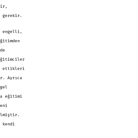
ir,
 gerekir.
 engelli,
ğitimden
de
ğitimciler
 ettikleri
r. Ayrıca
gel
a eğitimi
eni
lmiştir.
 kendi