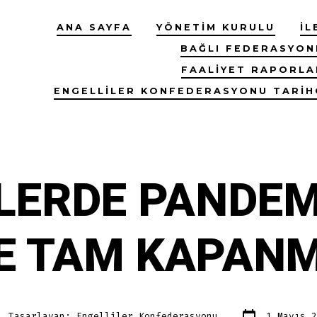
ANA SAYFA
YÖNETIM KURULU
İL
BAĞLI FEDERASYON
FAALIYET RAPORLA
ENGELLILER KONFEDERASYONU TARIH
LERDE PANDEM
E TAM KAPAN
Yazı
ının
Tasarlayan:
Engelliler Konfederasyonu
1 Mayıs 2