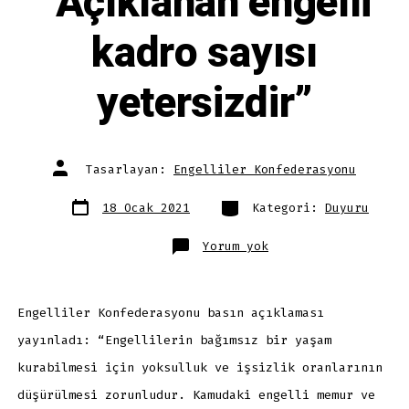
“Açıklanan engelli
kadro sayısı
yetersizdir”
Yazının
Tasarlayan:
Engelliler Konfederasyonu
yazarı
Yazı
Kategoriler
18 Ocak 2021
Kategori:
Duyuru
tarihi
“Açıklanan
Yorum yok
engelli
kadro
sayısı
yetersizdir”
Engelliler Konfederasyonu basın açıklaması
yayınladı: “Engellilerin bağımsız bir yaşam
kurabilmesi için yoksulluk ve işsizlik oranlarının
düşürülmesi zorunludur. Kamudaki engelli memur ve