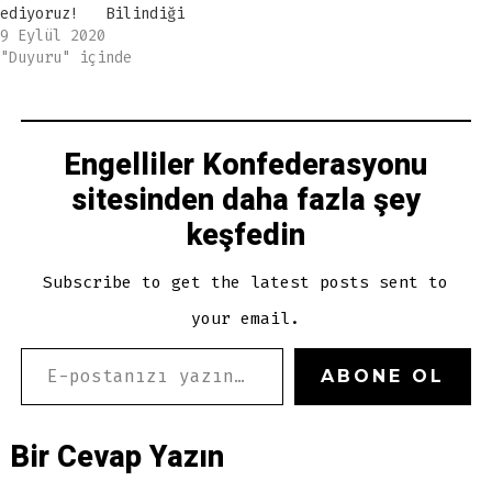
ediyoruz! Bilindiği
üzere, iki yılda bir
9 Eylül 2020
yapılan Engelli Kamu
"Duyuru" içinde
Personeli Seçme
Sınavı (EKPSS), Nisan
2020 için
planlanmışken COVID-
Engelliler Konfederasyonu
19 salgını nedeniyle
sitesinden daha fazla şey
ertelenmiştir.
Pandemi nedeniyle
keşfedin
ertelenen diğer
sınavların çoğu yaz
döneminde
Subscribe to get the latest posts sent to
yapılmışken, EKPSS 8
your email.
Eylül Salı günü
ikinci defa belirsiz…
E-POSTANIZI YAZIN…
ABONE OL
Bir Cevap Yazın