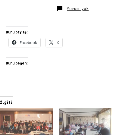
2022
Yorum yok
DÜNYA
KUPASI
ŞAMPİYONU
AMPUTE
FUTBOL
MİLLİ
Bunu paylaş:
TAKIMIMIZI
TEBRİK
EDİYORUZ
Facebook
X
Bunu beğen:
İlgili