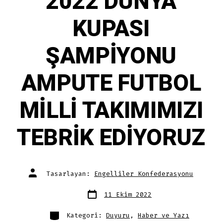
2022 DÜNYA
KUPASI
ŞAMPİYONU
AMPUTE FUTBOL
MİLLİ TAKIMIMIZI
TEBRİK EDİYORUZ
Yazının
Tasarlayan:
Engelliler Konfederasyonu
yazarı
Yazı
11 Ekim 2022
tarihi
Kategoriler
Kategori:
Duyuru
,
Haber ve Yazı