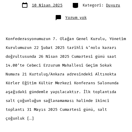
Yazı
Kategoriler
10 Nisan 2025
Kategori:
Duyuru
tarihi
Engelliler
Yorum yok
Konfederasyonu
7.
Olağan
Genel
Kurul
Duyurusu
Konfederasyonumuzun 7. Olağan Genel Kurulu, Yönetim
Kurulumuzun 22 Şubat 2025 tarihli 4’nolu kararı
doğrultusunda 26 Nisan 2025 Cumartesi günü saat
14.00’te Cebeci Erzurum Mahallesi Geçim Sokak
Numara 21 Kurtuluş/Ankara adresindeki Altınokta
Körler Eğitim Kültür Merkezi Konferans Salonunda
aşağıdaki gündemle yapılacaktır. İlk toplantıda
salt çoğunluğun sağlanamaması halinde ikinci
toplantı 31 Mayıs 2025 Cumartesi günü, salt
çoğunluk […]