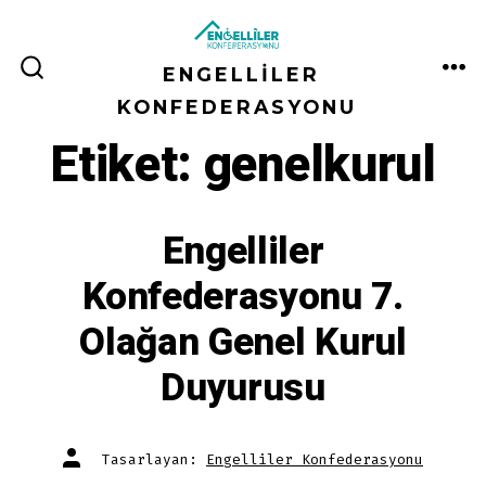
İçeriğe
atla
ENGELLILER
ME
ARAMA
ÇUBUĞUNU
KONFEDERASYONU
GÖSTER/GIZLE
Etiket:
genelkurul
Engelliler
Konfederasyonu 7.
Olağan Genel Kurul
Duyurusu
Yazının
Tasarlayan:
Engelliler Konfederasyonu
yazarı